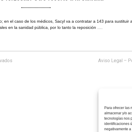
n el caso de los médicos, Sacyl va a contratar a 143 para sustituir a 
es en la sanidad pública, por lo tanto la reposición ….
rvados
Aviso Legal
–
Po
Para ofrecer las 
almacenar y/o acc
tecnologías nos 
identificaciones 
negativamente a c