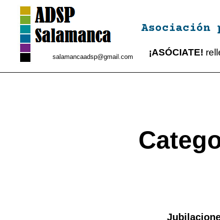
Asociación 
¡ASÓCIATE!
rel
salamancaadsp@gmail.com
Catego
Jubilacione