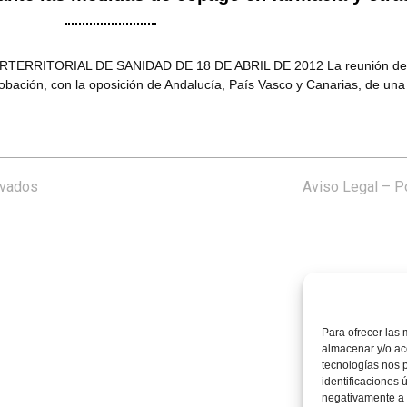
ITORIAL DE SANIDAD DE 18 DE ABRIL DE 2012 La reunión del Cons
robación, con la oposición de Andalucía, País Vasco y Canarias, de un
rvados
Aviso Legal
–
Po
Para ofrecer las 
almacenar y/o acc
tecnologías nos 
identificaciones 
negativamente a c