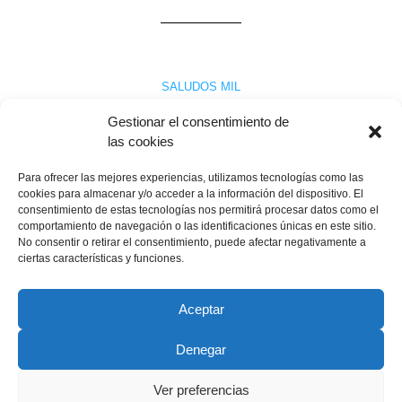
SALUDOS MIL
Ley de Oregón
Gestionar el consentimiento de
las cookies
Para ofrecer las mejores experiencias, utilizamos tecnologías como las
La asistencia al final de la vida afecta al sistema sanitario, a los
cookies para almacenar y/o acceder a la información del dispositivo. El
profesionales y a todos los ciudadanos por razones obvias:
consentimiento de estas tecnologías nos permitirá procesar datos como el
nadie escapa a la muerte. La Asociación para Defensa de la
comportamiento de navegación o las identificaciones únicas en este sitio.
Sanidad Pública contó con la presencia del doctor Júdez para
No consentir o retirar el consentimiento, puede afectar negativamente a
abrir el debate de la «muerte digna». Él nos ilustró sobre ….
ciertas características y funciones.
Mª Teresa Muñoz
22 marzo, 2009
Leer más
Aceptar
Denegar
Copyright © 2022 ADSP Salamanca. Todos los derechos
reservados
Ver preferencias