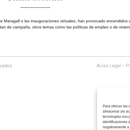
de Maragall o las inauguraciones virtuales, han provocado encendidos
n de campaña, otros temas como las políticas de empleo o de vivienda
rvados
Aviso Legal
–
Po
Para ofrecer las 
almacenar y/o acc
tecnologías nos 
identificaciones 
negativamente a c