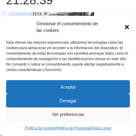
21.28.39
Gestionar el consentimiento de
las cookies
Para ofrecer las mejores experiencias, utilizamos tecnologías como las
cookies para almacenar y/o acceder a la información del dispositivo. El
consentimiento de estas tecnologías nos permitirá procesar datos como el
comportamiento de navegación o las identificaciones únicas en este sitio.
No consentir o retirar el consentimiento, puede afectar negativamente a
ciertas características y funciones.
Aceptar
Copyright © 2022 ADSP Salamanca. Todos los derechos
reservados
Denegar
Aviso Legal
–
Política de Privacidad
–
Política de Cookies
Ver preferencias
Política de cookies
Politica de Privacidad
Aviso Legal