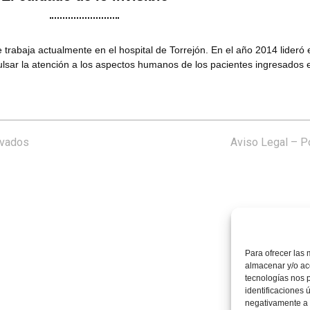
trabaja actualmente en el hospital de Torrejón. En el año 2014 lideró e
ulsar la atención a los aspectos humanos de los pacientes ingresados 
rvados
Aviso Legal
–
Po
Para ofrecer las 
almacenar y/o acc
tecnologías nos 
identificaciones 
negativamente a c