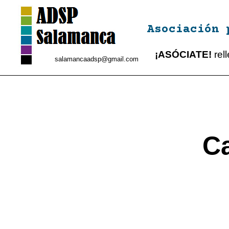
Asociación 
¡ASÓCIATE!
rel
salamancaadsp@gmail.com
Ca