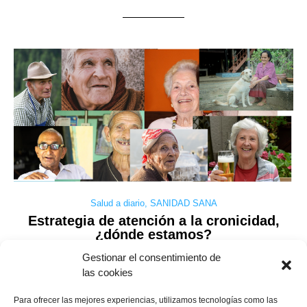
Salud a diario
,
SANIDAD SANA
Estrategia de atención a la cronicidad,
¿dónde estamos?
Gestionar el consentimiento de
las cookies
Recientemente he asistido a una Jornada de Atención a la
Para ofrecer las mejores experiencias, utilizamos tecnologías como las
Cronicidad en el Congreso de los Diputados a solicitud de la