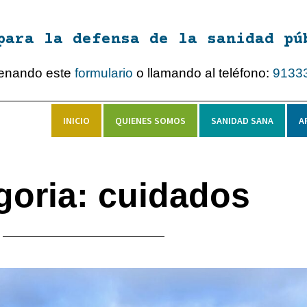
para la defensa de la sanidad pú
lenando este
formulario
o llamando al teléfono:
9133
INICIO
QUIENES SOMOS
SANIDAD SANA
A
goria: cuidados