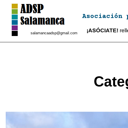
Asociación 
¡ASÓCIATE!
rel
salamancaadsp@gmail.com
Cate