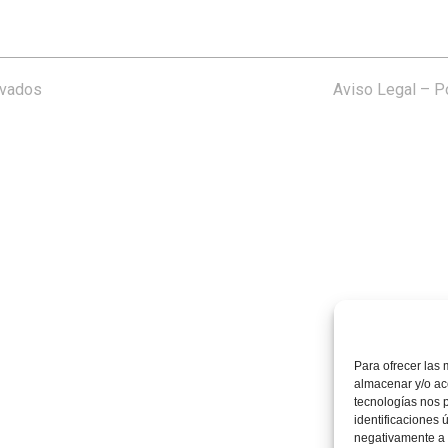
rvados
Aviso Legal
–
Po
Para ofrecer las 
almacenar y/o acc
tecnologías nos 
identificaciones 
negativamente a c