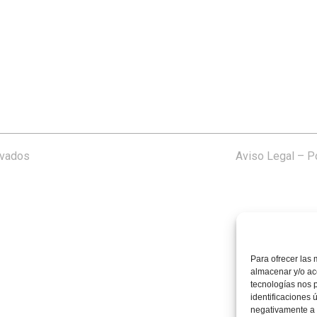
rvados
Aviso Legal
–
Po
Para ofrecer las 
almacenar y/o acc
tecnologías nos 
identificaciones 
negativamente a c