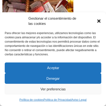
Gestionar el consentimiento de
las cookies
Para ofrecer las mejores experiencias, utilizamos tecnologías como las
cookies para almacenar y/o acceder a la información del dispositivo. El
consentimiento de estas tecnologías nos permitirá procesar datos como el
comportamiento de navegación o las identificaciones únicas en este sitio.
No consentir o retirar el consentimiento, puede afectar negativamente a
Copyright © 2022 ADSP Salamanca. Todos los derechos
ciertas características y funciones.
reservados
Aviso Legal
–
Política de Privacidad
–
Política de Cookies
Aceptar
Denegar
Ver preferencias
Política de cookies
Politica de Privacidad
Aviso Legal