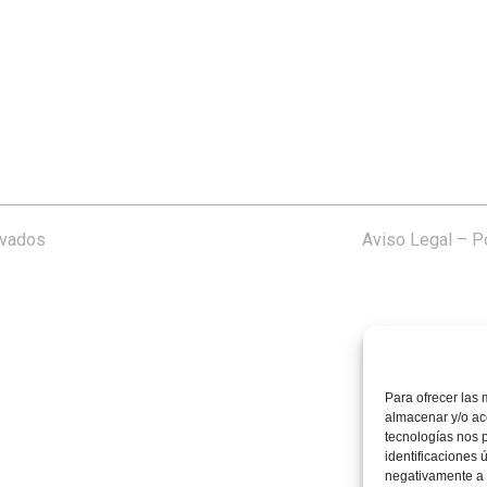
rvados
Aviso Legal
–
Po
Para ofrecer las 
almacenar y/o acc
tecnologías nos 
identificaciones 
negativamente a c