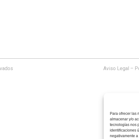
rvados
Aviso Legal
–
Po
Para ofrecer las 
almacenar y/o acc
tecnologías nos 
identificaciones 
negativamente a c