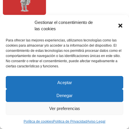
Gestionar el consentimiento de
las cookies
Copyright © 2022 ADSP Salamanca. Todos los derechos
reservados
Para ofrecer las mejores experiencias, utilizamos tecnologías como las
cookies para almacenar y/o acceder a la información del dispositivo. El
Aviso Legal
–
Política de Privacidad
–
Política de Cookies
consentimiento de estas tecnologías nos permitirá procesar datos como el
comportamiento de navegación o las identificaciones únicas en este sitio.
No consentir o retirar el consentimiento, puede afectar negativamente a
ciertas características y funciones.
Aceptar
Denegar
Ver preferencias
Política de cookies
Politica de Privacidad
Aviso Legal