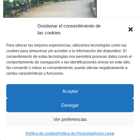
Gestionar el consentimiento de
las cookies
Para ofrecer las mejores experiencias, utilizamos tecnologías como las
cookies para almacenar y/o acceder a la información del dispositivo. El
consentimiento de estas tecnologías nos permitirá procesar datos como el
comportamiento de navegación o las identificaciones únicas en este sitio.
No consentir o retirar el consentimiento, puede afectar negativamente a
ciertas características y funciones.
Aceptar
Denegar
Copyright © 2022 ADSP Salamanca. Todos los derechos
reservados
Ver preferencias
Aviso Legal
–
Política de Privacidad
–
Política de Cookies
Política de cookies
Politica de Privacidad
Aviso Legal